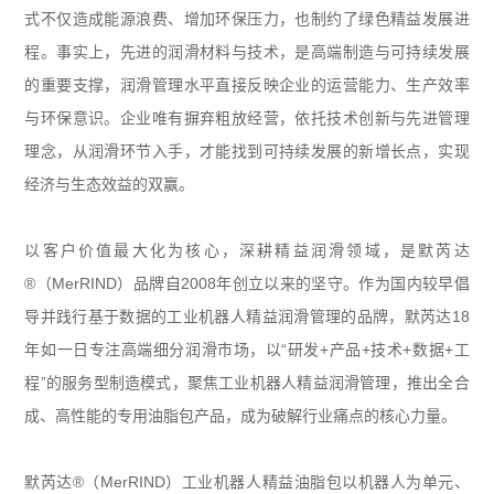
式不仅造成能源浪费、增加环保压力，也制约了绿色精益发展进
程。事实上，先进的润滑材料与技术，是高端制造与可持续发展
的重要支撑，润滑管理水平直接反映企业的运营能力、生产效率
与环保意识。企业唯有摒弃粗放经营，依托技术创新与先进管理
理念，从润滑环节入手，才能找到可持续发展的新增长点，实现
经济与生态效益的双赢。
以客户价值最大化为核心，深耕精益润滑领域，是默芮达
®
（
MerRIND
）品牌自
2008
年创立以来的坚守。作为国内较早倡
导并践行基于数据的工业机器人精益润滑管理的品牌，默芮达
18
年如一日专注高端细分润滑市场，以“研发
+
产品
+
技术
+
数据
+
工
程”的服务型制造模式，聚焦工业机器人精益润滑管理，推出全合
成、高性能的专用油脂包产品，成为破解行业痛点的核心力量。
默芮达
®
（
MerRIND
）工业机器人精益油脂包以机器人为单元、