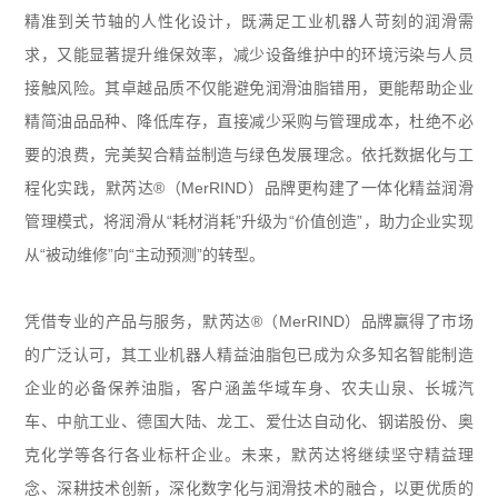
精准到关节轴的人性化设计，既满足工业机器人苛刻的润滑需
求，又能显著提升维保效率，减少设备维护中的环境污染与人员
接触风险。其卓越品质不仅能避免润滑油脂错用，更能帮助企业
精简油品品种、降低库存，直接减少采购与管理成本，杜绝不必
要的浪费，完美契合精益制造与绿色发展理念。依托数据化与工
程化实践，默芮达
®
（
MerRIND
）品牌更构建了一体化精益润滑
管理模式，将润滑从“耗材消耗”升级为“价值创造”，助力企业实现
从“被动维修”向“主动预测”的转型。
凭借专业的产品与服务，默芮达
®
（
MerRIND
）品牌赢得了市场
的广泛认可，其工业机器人精益油脂包已成为众多知名智能制造
企业的必备保养油脂，客户涵盖华域车身、农夫山泉、长城汽
车、中航工业、德国大陆、龙工、爱仕达自动化、钢诺股份、奥
克化学等各行各业标杆企业。未来，默芮达将继续坚守精益理
念、深耕技术创新，深化数字化与润滑技术的融合，以更优质的