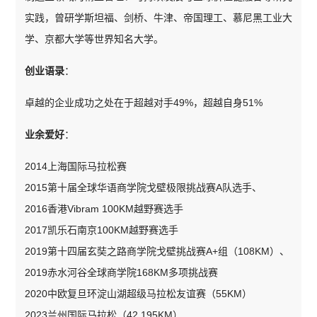
实践，曾研学斯坦福、剑桥、牛津、帝国理工、慕尼黑工业大
学、京都大学等世界知名大学。
创业语录
：
卓越的企业成功之处在于超越对手
49%
，超越自身
51%
业余爱好
：
2014上海国际马拉松赛
2015第十届全球华语商学院戈壁极限挑战赛A队选手、
2016香港Vibram 100KM越野赛选手
2017凯乐石南京100KM越野赛选手
2019第十四届玄奘之路商学院戈壁挑战赛A+组（108KM）、
2019赤水河谷全球商学院168KM多项挑战赛
2020中欧复旦环淀山湖超级马拉松友谊赛（55KM）
2023兰州国际马拉松（42.195KM）