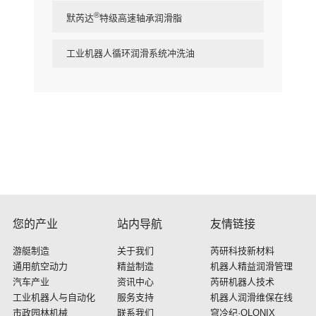
®
默芮达
特级高速轴承润滑脂
工业机器人循环润滑系统冲洗油
您的产业
站内导航
友情链接
游艇制造
关于我们
芮研科技新材料
通用航空动力
精益制造
机器人精益润滑管理
汽车产业
资讯中心
芮研机器人技术
工业机器人与自动化
服务支持
机器人润滑维保在线
市政园林机械
联系我们
穹冷纪·QLONIX