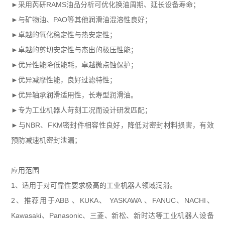
►采用芮研RAMS油品分析可优化换油周期、延长设备寿命；
►与矿物油、PAO等其他润滑油混溶性良好；
►卓越的氧化稳定性与热安定性；
►卓越的剪切安定性与杰出的极压性能；
►优异性能降低能耗，卓越微点蚀保护；
►优异减摩性能，良好过滤特性；
►优异轴承润滑适用性，长寿型润滑油。
►专为工业机器人苛刻工况而设计研发匹配；
►与NBR、FKM密封件相容性良好，降低对密封材料损害，有效
预防减速机密封泄漏；
应用范围
1、适用于对可靠性要求极高的工业机器人领域润滑。
2、推荐用于ABB 、KUKA、 YASKAWA 、FANUC、NACHI、
Kawasaki、Panasonic、三菱、新松、新时达等工业机器人设备