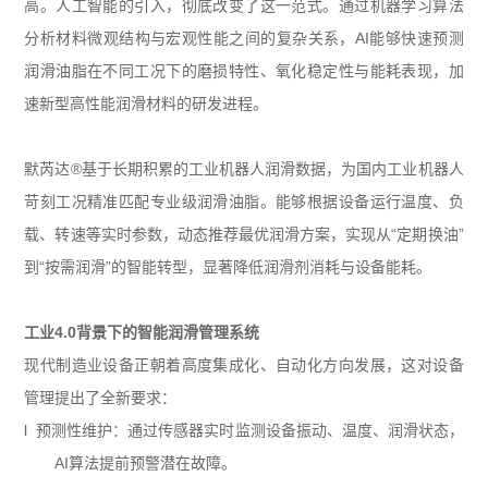
高。人工智能的引入，彻底改变了这一范式。通过机器学习算法
分析材料微观结构与宏观性能之间的复杂关系，
AI
能够快速预测
润滑油脂在不同工况下的磨损特性、氧化稳定性与能耗表现，加
速新型高性能润滑材料的研发进程。
默芮达
®
基于长期积累的工业机器人润滑数据，为国内工业机器人
苛刻工况精准匹配专业级润滑油脂。能够根据设备运行温度、负
载、转速等实时参数，动态推荐最优润滑方案，实现从“定期换油”
到“按需润滑”的智能转型，显著降低润滑剂消耗与设备能耗。
工业
4.0
背景下的智能润滑管理系统
现代制造业设备正朝着高度集成化、自动化方向发展，这对设备
管理提出了全新要求：
l 预测性维护：通过传感器实时监测设备振动、温度、润滑状态，
AI
算法提前预警潜在故障。