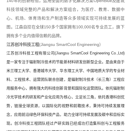
140
年的创新经验，运用全面的数字化解决方案
OpenBlue
及建筑
科技领域完整的产品和解决方案组合，为医疗、教育、数据中
心、机场、体育场和生产制造等众多领域实现可持续发展的蓝
图。江森自控在全球
150
多个国家拥有
100,000
名专业员工，旗下
拥有多个业内值得信赖的品牌。
江苏创冷科技工程
(Jiangsu SmartCool Engineering
）
江苏创冷科技工程有限公司(Jiangsu SmartCool Engineering Co.,Ltd)
是一家专注于辐射制冷技术的节能新材料研发创新型企业。是由来自于
米兰理工大学、香港城市大学、华东理工大学、中国地质大学的专业材
料、工程技术、运营团队联合创建，是辐射制冷技术（长三角）工程应
用服务中心，拥有强大的科技创新背景和国际化运营团队。依托辐射制
冷光学技术的研发和产业化应用为核心，立足长三角，依托香港科创优
势，链接全球资源，以国际化的视野和前瞻技术，秉持可持续发展理
念，应用前沿绿色环保科技产品，助力全球可持续发展及碳中和目标实
现。创冷科技工程团队经过产研实践已经成功打造集科创与工程服务