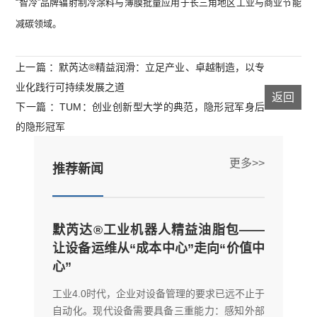
“智冷”品牌辐射制冷涂料与薄膜批量应用于长三角地区工业与商业节能
减碳领域。
上一篇 ：默芮达®精益润滑：立足产业、卓越制造，以专
业化践行可持续发展之道
返回
下一篇 ：TUM：创业创新型大学的典范，隐形冠军身后
的隐形冠军
更多>>
推荐新闻
默芮达®工业机器人精益油脂包——
让设备运维从“成本中心”走向“价值中
心”
工业4.0时代，企业对设备管理的要求已远不止于
自动化。现代设备需要具备三重能力：感知外部