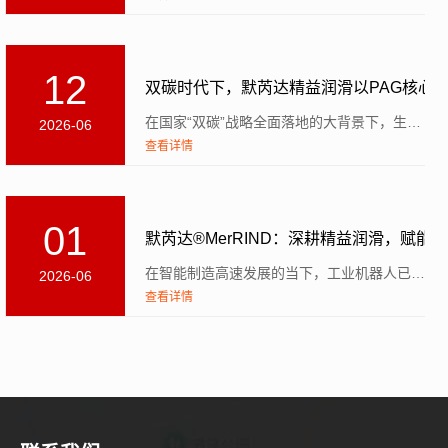
12
双碳时代下，默芮达精益润滑以PAG核心
在国家“双碳”战略全面落地的大背景下，生态环境部早在2021年1月便出台专项指导意见，明确要求钢铁...
2026-06
查看详情
01
默芮达®MerRIND：深耕精益润滑，赋能
在智能制造高速发展的当下，工业机器人已成为汽车制造、高端装备等领域的核心生产载体。相关数据表明，国...
2026-06
查看详情