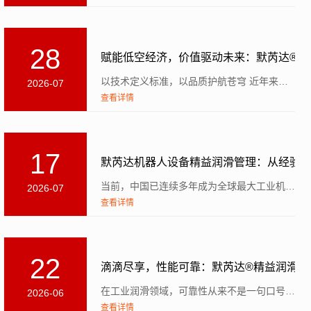
28
赋能低空经济，价值驱动未来：默芮达®全
以技术定义标准，以品质护航苍穹 近年来，无人机在诸多应用领域展现出巨大潜力，推动国内...
2026-07
查看详情
17
默芮达机器人设备精益润滑管理：从经验
当前，中国已连续多年成为全球最大工业机器人市场，近三年新增装机量占全球一半以上。工业机器人大规模部署...
2026-07
查看详情
22
滴滴尽享，性能可靠：默芮达®精益润滑以
在工业润滑领域，可靠性从来不是一句口号，而是衡量产品价值的核心标尺。对默芮达®精益润滑而言...
2026-06
查看详情