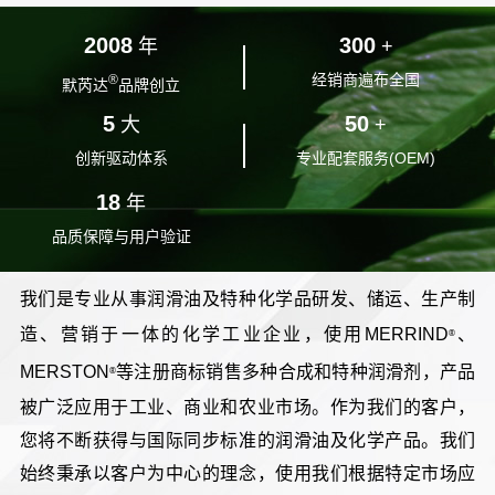
2008
300
年
+
经销商遍布全国
®
默芮达
品牌创立
5
50
大
+
创新驱动体系
专业配套服务(OEM)
18
年
品质保障与用户验证
我们是专业从事润滑油及特种化学品研发、储运、生产制
造、营销于一体的化学工业企业，使用MERRIND
、
®
MERSTON
等注册商标销售多种合成和特种润滑剂，产品
®
被广泛应用于工业、商业和农业市场。作为我们的客户，
您将不断获得与国际同步标准的润滑油及化学产品。我们
始终秉承以客户为中心的理念，使用我们根据特定市场应